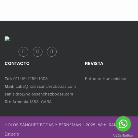
CONTACTO
REVISTA
Tel:
011-15-2159-1008
Enfoque Humanístico
Mail:
caba@holossanchezbodas.com
sanisidro@holossanchezbodas.com
Dir:
Armenia 1353, CABA
HOLOS SÁNCHEZ BODAS Y BERNEMAN - 2025. Web:
RAMPA
Estudio