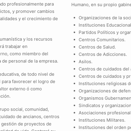
ado profesionalmente para
Humano, en su propio gabinet
flictos, y promover cambios
Organizaciones de la soc
cialidades y el crecimiento de
Instituciones Educacional
Partidos Políticos y orga
umanística y los recursos
Centros Comunitarios.
rá trabajar en
Centros de Salud.
erno, como miembro del
Centros de Adicciones.
a de personal de la empresa.
Asilos.
Centros de cuidados del 
educativa, de todo nivel de
Centros de cuidados y pr
 para favorecer el logro de
Instituciones religiosas d
ultor externo ó como
Organizaciones de defen
ución.
Organismos Gubernamenta
Sindicatos y organizacio
rupo social, comunidad,
Asociaciones profesional
cuidado de ancianos, centros
Instituciones Militares.
a gestión de proyectos de
Instituciones del orden p