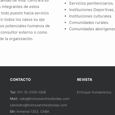
alidad de vida. Centrará su
Servicios penitenciarios.
os integrantes de estos
Instituciones Deportivas,
, todo puesto hacia servicio
Instituciones culturales.
En todos los casos su eje
Comunidades rurales.
 los potenciales humanos de
Comunidades aborígenes
 consultor externo o como
de la organización.
CONTACTO
REVISTA
Tel:
011-15-2159-1008
Enfoque Humanístico
Mail:
caba@holossanchezbodas.com
sanisidro@holossanchezbodas.com
Dir:
Armenia 1353, CABA