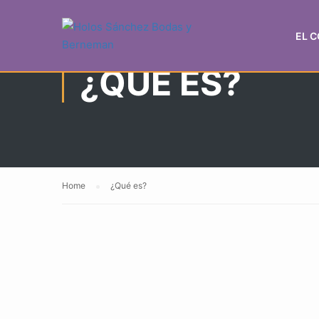
EL 
¿QUÉ ES?
Home
¿Qué es?