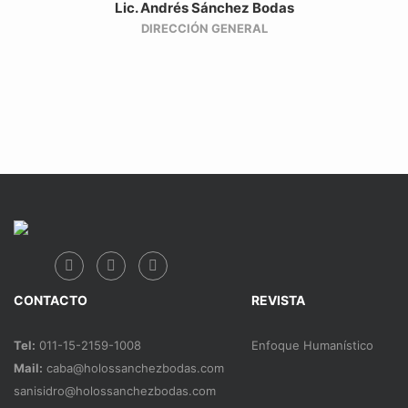
Lic. Andrés Sánchez Bodas
DIRECCIÓN GENERAL
CONTACTO
REVISTA
Tel:
011-15-2159-1008
Enfoque Humanístico
Mail:
caba@holossanchezbodas.com
sanisidro@holossanchezbodas.com